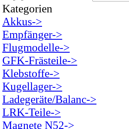
Kategorien
Akkus->
Empfänger->
Flugmodelle->
GFK-Frästeile->
Klebstoffe->
Kugellager->
Ladegeräte/Balanc->
LRK-Teile->
Magnete N52->