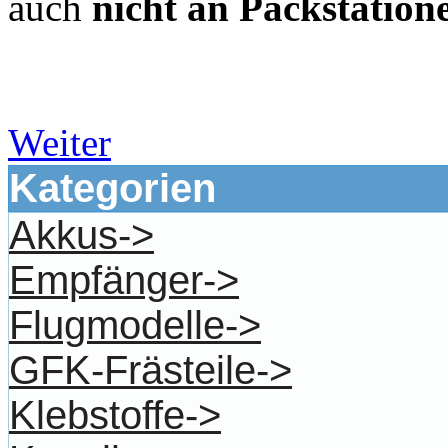
auch
nicht an Packstation
Weiter
Kategorien
Akkus->
Empfänger->
Flugmodelle->
GFK-Frästeile->
Klebstoffe->