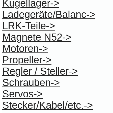
Kugellager->
Ladegeräte/Balanc->
LRK-Teile->
Magnete N52->
Motoren->
Propeller->
Regler / Steller->
Schrauben->
Servos->
Stecker/Kabel/etc.->