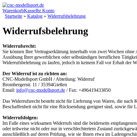
Warenkorb
Kasse
Ihr Konto
Startseite
»
Katalog
»
Widerrufsbelehrung
Widerrufsbelehrung
Widerrufsrecht:
Sie können Ihre Vertragserklärung innerhalb von zwei Wochen ohne A
Ausübung Ihrer gewerblichen oder selbständigen beruflichen Tätigkeit
Widerrufsbelehrung zu laufen, jedoch in keinem Fall vor Erhalt der 
Der Widerruf ist zu richten an:
CNC-Modellsport GmbH / Abteilung: Widerruf
Brombergerstr. 11 / 35394Gießen
Email:
info@cnc-modellsport.de
/ Fax: +496419433850
Das Widerrufsrecht besteht nicht für Lieferung von Waren, die nach K
Beschaffenheit nicht für eine Rücksendung geeignet sind, sowie für 
Widerrufsfolgen:
Im Falle eines wirksamen Widerrufs sind die beiderseits empfangen
oder teilweise nicht oder nur in verschlechtertem Zustand zurückgewä
ausschließlich auf deren Prüfung, wie sie Ihnen etwa im Ladengeschä