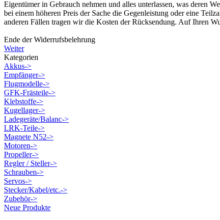
Eigentümer in Gebrauch nehmen und alles unterlassen, was deren Wert
bei einem höheren Preis der Sache die Gegenleistung oder eine Teilzahl
anderen Fällen tragen wir die Kosten der Rücksendung. Auf Ihren
Ende der Widerrufsbelehrung
Weiter
Kategorien
Akkus->
Empfänger->
Flugmodelle->
GFK-Frästeile->
Klebstoffe->
Kugellager->
Ladegeräte/Balanc->
LRK-Teile->
Magnete N52->
Motoren->
Propeller->
Regler / Steller->
Schrauben->
Servos->
Stecker/Kabel/etc.->
Zubehör->
Neue Produkte