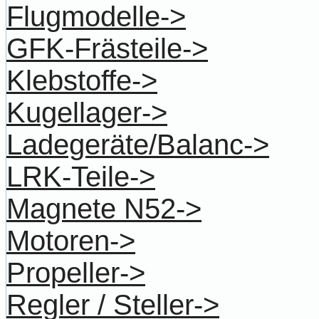
Flugmodelle->
GFK-Frästeile->
Klebstoffe->
Kugellager->
Ladegeräte/Balanc->
LRK-Teile->
Magnete N52->
Motoren->
Propeller->
Regler / Steller->