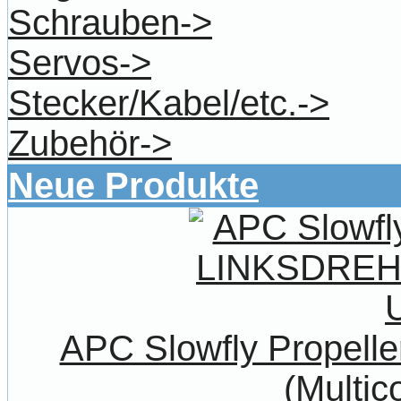
Schrauben->
Servos->
Stecker/Kabel/etc.->
Zubehör->
Neue Produkte
APC Slowfly Propel
(Multic