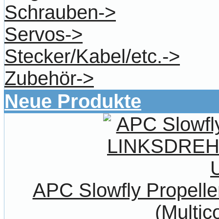
Schrauben->
Servos->
Stecker/Kabel/etc.->
Zubehör->
Neue Produkte
APC Slowfly Propel
(Multic