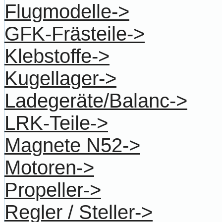
Flugmodelle->
GFK-Frästeile->
Klebstoffe->
Kugellager->
Ladegeräte/Balanc->
LRK-Teile->
Magnete N52->
Motoren->
Propeller->
Regler / Steller->