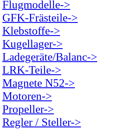
Flugmodelle->
GFK-Frästeile->
Klebstoffe->
Kugellager->
Ladegeräte/Balanc->
LRK-Teile->
Magnete N52->
Motoren->
Propeller->
Regler / Steller->