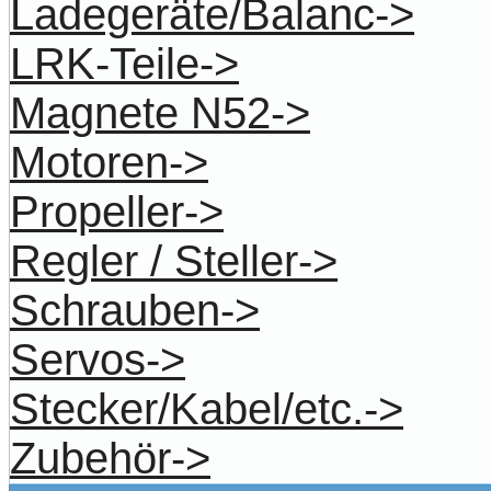
Ladegeräte/Balanc->
LRK-Teile->
Magnete N52->
Motoren->
Propeller->
Regler / Steller->
Schrauben->
Servos->
Stecker/Kabel/etc.->
Zubehör->