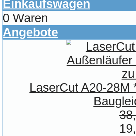
Einkaufswagen
0 Waren
Angebote
LaserCut A20-28M *
Bauglei
38
19