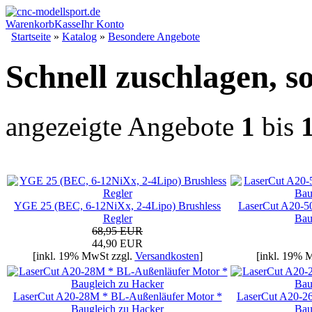
Warenkorb
Kasse
Ihr Konto
Startseite
»
Katalog
»
Besondere Angebote
Schnell zuschlagen, so
angezeigte Angebote
1
bis
YGE 25 (BEC, 6-12NiXx, 2-4Lipo) Brushless
LaserCut A20-5
Regler
Bau
68,95 EUR
44,90 EUR
[inkl. 19% MwSt zzgl.
Versandkosten
]
[inkl. 19% 
LaserCut A20-28M * BL-Außenläufer Motor *
LaserCut A20-2
Baugleich zu Hacker
Bau