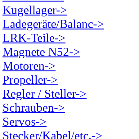
Kugellager->
Ladegeräte/Balanc->
LRK-Teile->
Magnete N52->
Motoren->
Propeller->
Regler / Steller->
Schrauben->
Servos->
Stecker/Kabel/etc.->