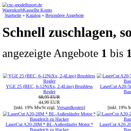
Warenkorb
Kasse
Ihr Konto
Startseite
»
Katalog
»
Besondere Angebote
Schnell zuschlagen, so
angezeigte Angebote
1
bis
YGE 25 (BEC, 6-12NiXx, 2-4Lipo) Brushless
LaserCut A20-5
Regler
Bau
68,95 EUR
44,90 EUR
[inkl. 19% MwSt zzgl.
Versandkosten
]
[inkl. 19% 
LaserCut A20-28M * BL-Außenläufer Motor *
LaserCut A20-2
Baugleich zu Hacker
Bau