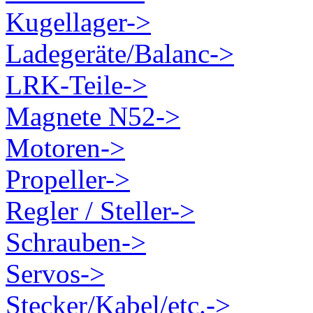
Kugellager->
Ladegeräte/Balanc->
LRK-Teile->
Magnete N52->
Motoren->
Propeller->
Regler / Steller->
Schrauben->
Servos->
Stecker/Kabel/etc.->