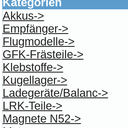
Kategorien
Akkus->
Empfänger->
Flugmodelle->
GFK-Frästeile->
Klebstoffe->
Kugellager->
Ladegeräte/Balanc->
LRK-Teile->
Magnete N52->