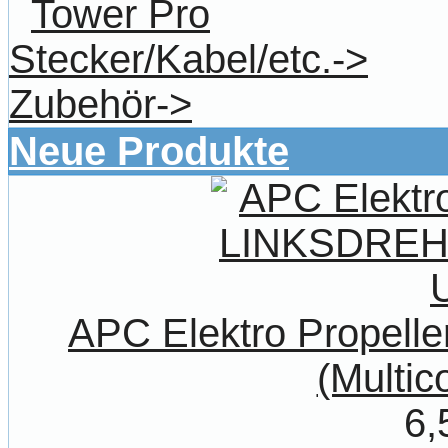
Tower Pro
Stecker/Kabel/etc.->
Zubehör->
Neue Produkte
APC Elektro Propel
(Multic
6,