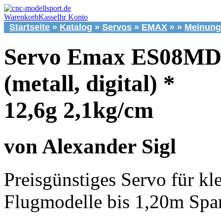
Warenkorb
Kasse
Ihr Konto
Startseite
»
Katalog
»
Servos
»
EMAX
»
»
Meinung
Servo Emax ES08M
(metall, digital) *
12,6g 2,1kg/cm
von Alexander Sigl
Preisgünstiges Servo für kl
Flugmodelle bis 1,20m Spa