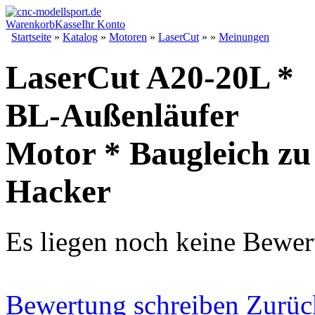
Warenkorb
Kasse
Ihr Konto
Startseite
»
Katalog
»
Motoren
»
LaserCut
»
»
Meinungen
LaserCut A20-20L *
BL-Außenläufer
Motor * Baugleich zu
Hacker
Es liegen noch keine Bewer
Bewertung schreiben
Zurüc