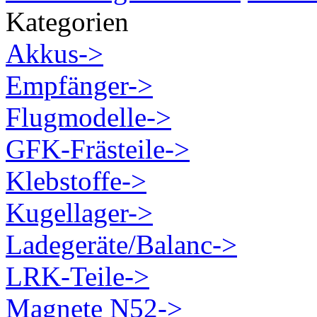
Kategorien
Akkus->
Empfänger->
Flugmodelle->
GFK-Frästeile->
Klebstoffe->
Kugellager->
Ladegeräte/Balanc->
LRK-Teile->
Magnete N52->