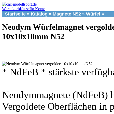
Warenkorb
Kasse
Ihr Konto
Startseite
»
Katalog
»
Magnete N52
»
Würfel
»
Neodym Würfelmagnet vergolde
10x10x10mm N52
* NdFeB * stärkste verfügb
Neodymmagnete (NdFeB) hö
Vergoldete Oberflächen in p