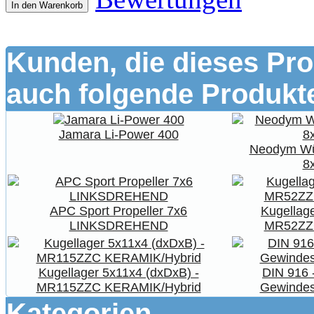
In den Warenkorb
Kunden, die dieses Pro
auch folgende Produkte
Jamara Li-Power 400
Neodym Wür
8
APC Sport Propeller 7x6
Kugellage
LINKSDREHEND
MR52ZZ
Kugellager 5x11x4 (dxDxB) -
DIN 916 
MR115ZZC KERAMIK/Hybrid
Gewindes
Kategorien