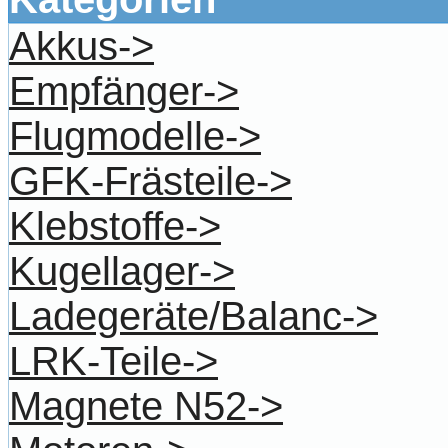
Akkus->
Empfänger->
Flugmodelle->
GFK-Frästeile->
Klebstoffe->
Kugellager->
Ladegeräte/Balanc->
LRK-Teile->
Magnete N52->