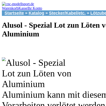
Warenkorb
Kasse
Ihr Konto
Startseite
»
Katalog
»
Stecker/Kabel/etc.
»
Lötzub
Alusol - Spezial Lot zun Löten 
Aluminium
Aluminium kann mit diese
Vorarbeiten verlötet werde