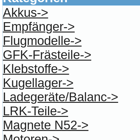
Akkus->
Empfänger->
Flugmodelle->
GFK-Frästeile->
Klebstoffe->
Kugellager->
Ladegeräte/Balanc->
LRK-Teile->
Magnete N52->
Motoren->