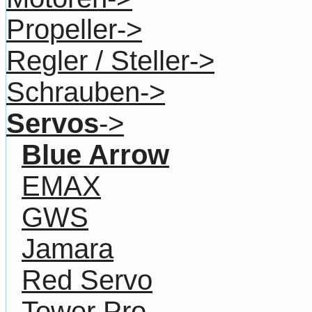
Propeller->
Regler / Steller->
Schrauben->
Servos
->
Blue Arrow
EMAX
GWS
Jamara
Red Servo
Tower Pro