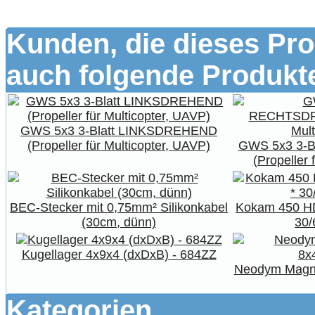
Kunden, die dieses Pro
auch folgende Produkte
GWS 5x3 3-Blatt LINKSDREHEND
(Propeller für Multicopter, UAVP)
GWS 5x3 3-
(Propeller 
BEC-Stecker mit 0,75mm² Silikonkabel
Kokam 450 HD
(30cm, dünn)
30/
Kugellager 4x9x4 (dxDxB) - 684ZZ
Neodym Magne
Kategorien