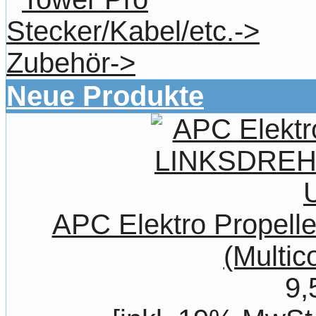
Stecker/Kabel/etc.->
Zubehör->
Neue Produkte
APC Elektro Prope
(Multic
9,