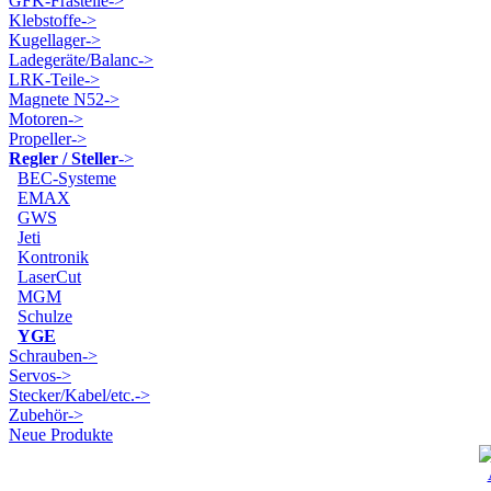
GFK-Frästeile->
Klebstoffe->
Kugellager->
Ladegeräte/Balanc->
LRK-Teile->
Magnete N52->
Motoren->
Propeller->
Regler / Steller
->
BEC-Systeme
EMAX
GWS
Jeti
Kontronik
LaserCut
MGM
Schulze
YGE
Schrauben->
Servos->
Stecker/Kabel/etc.->
Zubehör->
Neue Produkte