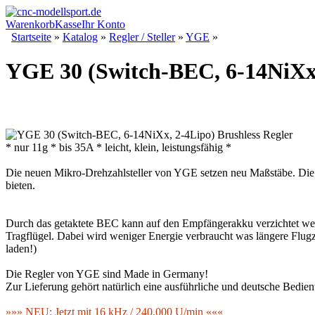
Warenkorb
Kasse
Ihr Konto
Startseite
»
Katalog
»
Regler / Steller
»
YGE
»
YGE 30 (Switch-BEC, 6-14NiXx,
* nur 11g * bis 35A * leicht, klein, leistungsfähig *
Die neuen Mikro-Drehzahlsteller von YGE setzen neu Maßstäbe. Die k
bieten.
Durch das getaktete BEC kann auf den Empfängerakku verzichtet werde
Tragflügel. Dabei wird weniger Energie verbraucht was längere Flug
laden!)
Die Regler von YGE sind Made in Germany!
Zur Lieferung gehört natürlich eine ausführliche und deutsche Bedie
»»» NEU: Jetzt mit 16 kHz / 240.000 U/min «««