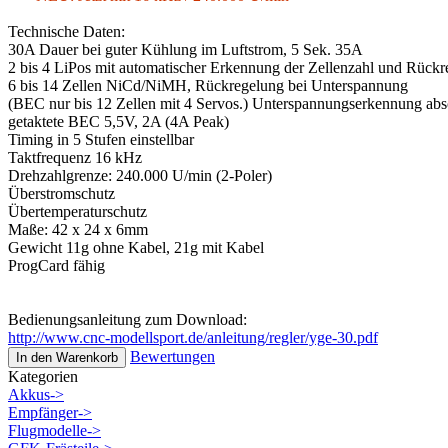
Technische Daten:
30A Dauer bei guter Kühlung im Luftstrom, 5 Sek. 35A
2 bis 4 LiPos mit automatischer Erkennung der Zellenzahl und Rück
6 bis 14 Zellen NiCd/NiMH, Rückregelung bei Unterspannung
(BEC nur bis 12 Zellen mit 4 Servos.) Unterspannungserkennung abs
getaktete BEC 5,5V, 2A (4A Peak)
Timing in 5 Stufen einstellbar
Taktfrequenz 16 kHz
Drehzahlgrenze: 240.000 U/min (2-Poler)
Überstromschutz
Übertemperaturschutz
Maße: 42 x 24 x 6mm
Gewicht 11g ohne Kabel, 21g mit Kabel
ProgCard fähig
Bedienungsanleitung zum Download:
http://www.cnc-modellsport.de/anleitung/regler/yge-30.pdf
Bewertungen
In den Warenkorb
Kategorien
Akkus->
Empfänger->
Flugmodelle->