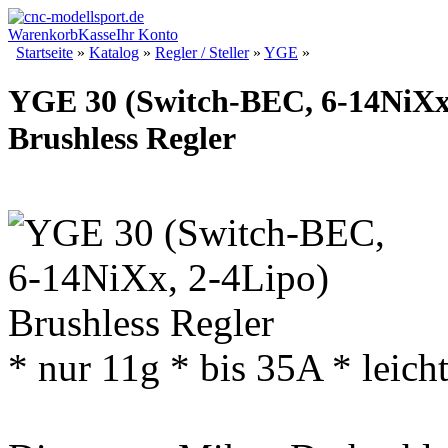
Warenkorb
Kasse
Ihr Konto
Startseite
»
Katalog
»
Regler / Steller
»
YGE
»
YGE 30 (Switch-BEC, 6-14NiXx
Brushless Regler
* nur 11g * bis 35A * leicht