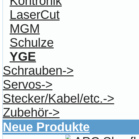
Kontronik
LaserCut
MGM
Schulze
YGE
Schrauben->
Servos->
Stecker/Kabel/etc.->
Zubehör->
Neue Produkte