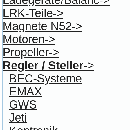
Ladegeräte/Balanc->
LRK-Teile->
Magnete N52->
Motoren->
Propeller->
Regler / Steller
->
BEC-Systeme
EMAX
GWS
Jeti