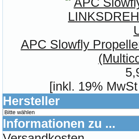
APC Slowfly Propel
(Multic
5,
[inkl. 19% MwSt
Hersteller
Informationen zu ...
Versandkosten