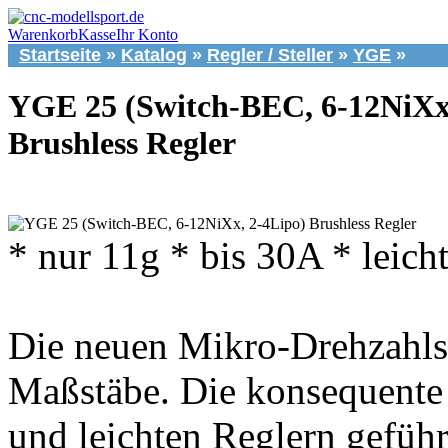
Warenkorb
Kasse
Ihr Konto
Startseite
»
Katalog
»
Regler / Steller
»
YGE
»
YGE 25 (Switch-BEC, 6-12NiXx
Brushless Regler
* nur 11g * bis 30A * leicht
Die neuen Mikro-Drehzahls
Maßstäbe. Die konsequente 
und leichten Reglern gefüh