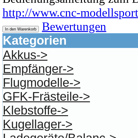
http://www.cnc-modellsport.
Bewertungen
In den Warenkorb
Kategorien
Akkus->
Empfänger->
Flugmodelle->
GFK-Frästeile->
Klebstoffe->
Kugellager->