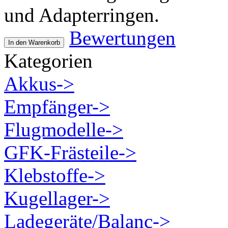
und Adapterringen.
Bewertungen
In den Warenkorb
Kategorien
Akkus->
Empfänger->
Flugmodelle->
GFK-Frästeile->
Klebstoffe->
Kugellager->
Ladegeräte/Balanc->