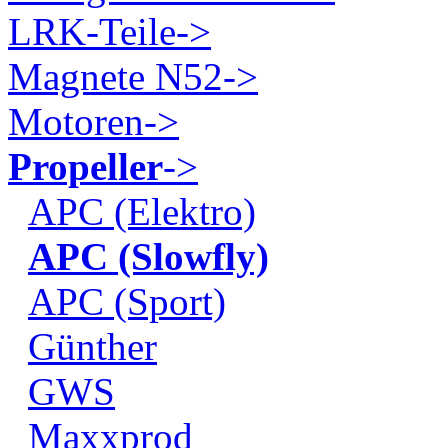
LRK-Teile->
Magnete N52->
Motoren->
Propeller
->
APC (Elektro)
APC (Slowfly)
APC (Sport)
Günther
GWS
Maxxprod