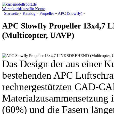
Warenkorb
Kasse
Ihr Konto
Startseite
»
Katalog
»
Propeller
»
APC (Slowfly)
»
APC Slowfly Propeller 13x4
(Multicopter, UAVP)
Das Design der aus einer K
bestehenden APC Luftschrau
rechnergestützten CAD-CAM 
Materialzusammensetzung is
(60%) und die Fasern länge