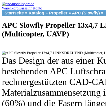
Warenkorb
Kasse
Ihr Konto
Startseite
»
Katalog
»
Propeller
»
APC (Slowfly)
»
APC Slowfly Propeller 13x4
(Multicopter, UAVP)
Das Design der aus einer K
bestehenden APC Luftschrau
rechnergestützten CAD-CAM 
Materialzusammensetzung is
(60%) und die Fasern länge