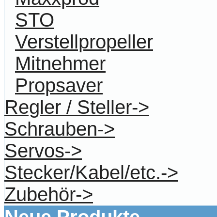
STO
Verstellpropeller
Mitnehmer
Propsaver
Regler / Steller->
Schrauben->
Servos->
Stecker/Kabel/etc.->
Zubehör->