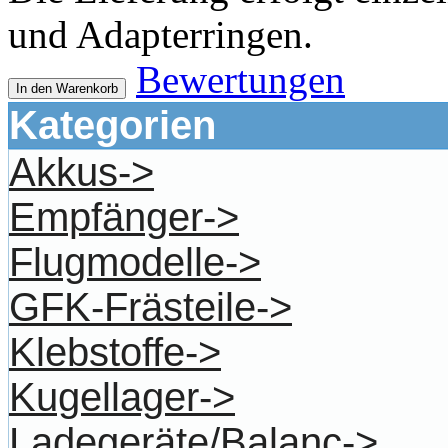
und Adapterringen.
Bewertungen
In den Warenkorb
Kategorien
Akkus->
Empfänger->
Flugmodelle->
GFK-Frästeile->
Klebstoffe->
Kugellager->
Ladegeräte/Balanc->