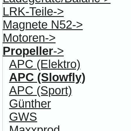
LRK-Teile->
Magnete N52->
Motoren->
Propeller
->
APC (Elektro)
APC (Slowfly)
APC (Sport)
Günther
GWS
Maxxprod