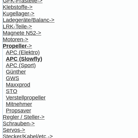
GFK-Frästeile->
Klebstoffe->
Kugellager->
Ladegeräte/Balanc->
LRK-Teile->
Magnete N52->
Motoren->
Propeller
->
APC (Elektro)
APC (Slowfly)
APC (Sport)
Günther
GWS
Maxxprod
STO
Verstellpropeller
Mitnehmer
Propsaver
Regler / Steller->
Schrauben->
Servos->
Stecker/Kabel/etc.->