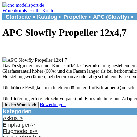
Warenkorb
Kasse
Ihr Konto
Startseite
»
Katalog
»
Propeller
»
APC (Slowfly)
»
APC Slowfly Propeller 12x4,7
Das Design der aus einer Kunststoff/Glasfasermischung bestehenden 
Glasfaseranteil höher (60%) und die Fasern länger als bei herkömmlic
Herstellungsverfahren, bei denen kurze oder abgeschnittene Fasern 
Die höhere Festigkeit macht einen dünneren Luftschrauben-Quersc
Die Lieferung erfolgt einzeln verpackt mit Kurzanleitung und Adapter
Bewertungen
In den Warenkorb
Kategorien
Akkus->
Empfänger->
Flugmodelle->