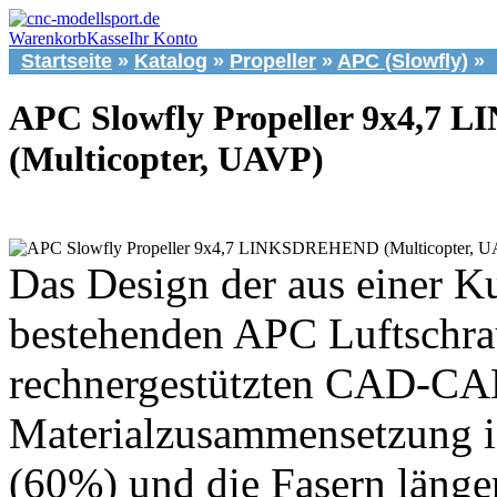
Warenkorb
Kasse
Ihr Konto
Startseite
»
Katalog
»
Propeller
»
APC (Slowfly)
»
APC Slowfly Propeller 9x4,
(Multicopter, UAVP)
Das Design der aus einer K
bestehenden APC Luftschrau
rechnergestützten CAD-CAM 
Materialzusammensetzung is
(60%) und die Fasern länge