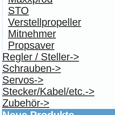
STO
Verstellpropeller
Mitnehmer
Propsaver
Regler / Steller->
Schrauben->
Servos->
Stecker/Kabel/etc.->
Zubehör->