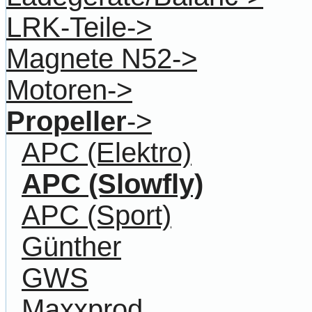
LRK-Teile->
Magnete N52->
Motoren->
Propeller
->
APC (Elektro)
APC (Slowfly)
APC (Sport)
Günther
GWS
Maxxprod