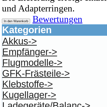
und Adapterringen.
Bewertungen
In den Warenkorb
Kategorien
Akkus->
Empfänger->
Flugmodelle->
GFK-Frästeile->
Klebstoffe->
Kugellager->
Ladegeräte/Balanc->