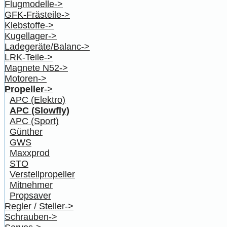
Flugmodelle->
GFK-Frästeile->
Klebstoffe->
Kugellager->
Ladegeräte/Balanc->
LRK-Teile->
Magnete N52->
Motoren->
Propeller
->
APC (Elektro)
APC (Slowfly)
APC (Sport)
Günther
GWS
Maxxprod
STO
Verstellpropeller
Mitnehmer
Propsaver
Regler / Steller->
Schrauben->