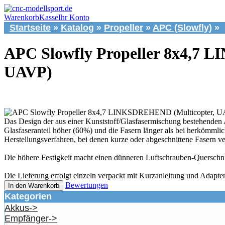
Warenkorb
Kasse
Ihr Konto
Startseite
»
Katalog
»
Propeller
»
APC (Slowfly)
»
APC Slowfly Propeller 8x4,7 
UAVP)
Das Design der aus einer Kunststoff/Glasfasermischung bestehenden 
Glasfaseranteil höher (60%) und die Fasern länger als bei herkömmlic
Herstellungsverfahren, bei denen kurze oder abgeschnittene Fasern 
Die höhere Festigkeit macht einen dünneren Luftschrauben-Quersc
Die Lieferung erfolgt einzeln verpackt mit Kurzanleitung und Adapter
Bewertungen
In den Warenkorb
Kategorien
Akkus->
Empfänger->