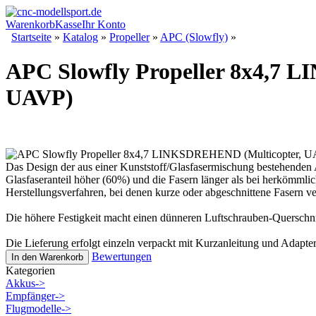
Warenkorb
Kasse
Ihr Konto
Startseite
»
Katalog
»
Propeller
»
APC (Slowfly)
»
APC Slowfly Propeller 8x4,7 
UAVP)
Das Design der aus einer Kunststoff/Glasfasermischung bestehenden 
Glasfaseranteil höher (60%) und die Fasern länger als bei herkömmlic
Herstellungsverfahren, bei denen kurze oder abgeschnittene Fasern 
Die höhere Festigkeit macht einen dünneren Luftschrauben-Quersc
Die Lieferung erfolgt einzeln verpackt mit Kurzanleitung und Adapter
Bewertungen
In den Warenkorb
Kategorien
Akkus->
Empfänger->
Flugmodelle->