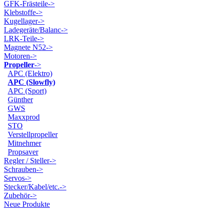
GFK-Frästeile->
Klebstoffe->
Kugellager->
Ladegeräte/Balanc->
LRK-Teile->
Magnete N52->
Motoren->
Propeller
->
APC (Elektro)
APC (Slowfly)
APC (Sport)
Günther
GWS
Maxxprod
STO
Verstellpropeller
Mitnehmer
Propsaver
Regler / Steller->
Schrauben->
Servos->
Stecker/Kabel/etc.->
Zubehör->
Neue Produkte