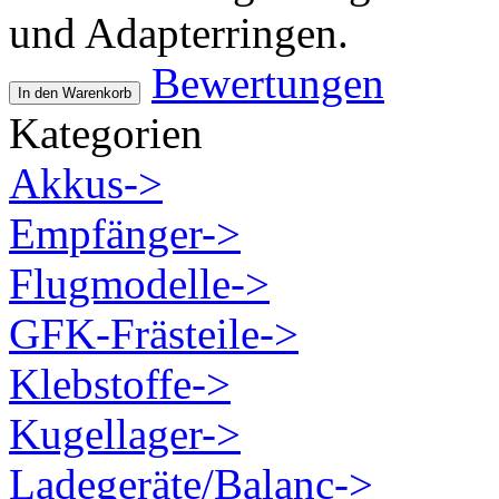
und Adapterringen.
Bewertungen
In den Warenkorb
Kategorien
Akkus->
Empfänger->
Flugmodelle->
GFK-Frästeile->
Klebstoffe->
Kugellager->
Ladegeräte/Balanc->