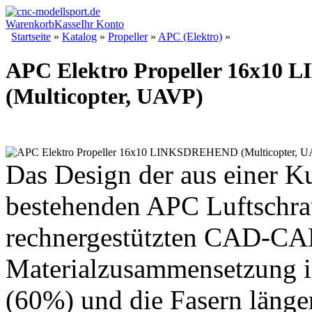
Warenkorb
Kasse
Ihr Konto
Startseite
»
Katalog
»
Propeller
»
APC (Elektro)
»
APC Elektro Propeller 16x1
(Multicopter, UAVP)
Das Design der aus einer K
bestehenden APC Luftschrau
rechnergestützten CAD-CAM 
Materialzusammensetzung is
(60%) und die Fasern länge