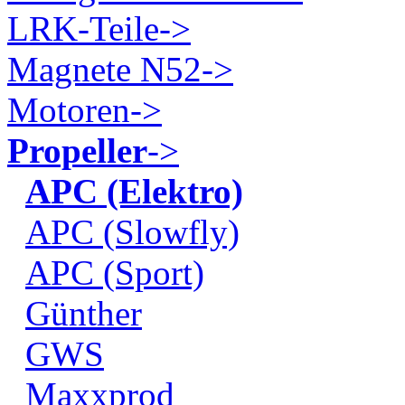
LRK-Teile->
Magnete N52->
Motoren->
Propeller
->
APC (Elektro)
APC (Slowfly)
APC (Sport)
Günther
GWS
Maxxprod