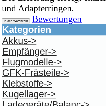
und Adapterringen.
Bewertungen
In den Warenkorb
Kategorien
Akkus->
Empfänger->
Flugmodelle->
GFK-Frästeile->
Klebstoffe->
Kugellager->
Ladegeräte/Balanc->