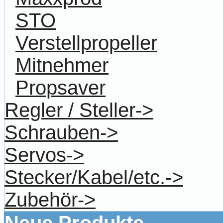
STO
Verstellpropeller
Mitnehmer
Propsaver
Regler / Steller->
Schrauben->
Servos->
Stecker/Kabel/etc.->
Zubehör->