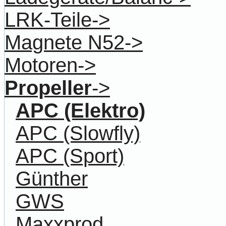
LRK-Teile->
Magnete N52->
Motoren->
Propeller
->
APC (Elektro)
APC (Slowfly)
APC (Sport)
Günther
GWS
Maxxprod