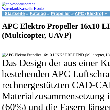
Warenkorb
Kasse
Ihr Konto
Startseite
»
Katalog
»
Propeller
»
APC (Elektro)
»
APC Elektro Propeller 16x1
(Multicopter, UAVP)
Das Design der aus einer K
bestehenden APC Luftschrau
rechnergestützten CAD-CAM 
Materialzusammensetzung is
(60%) und die Fasern länge