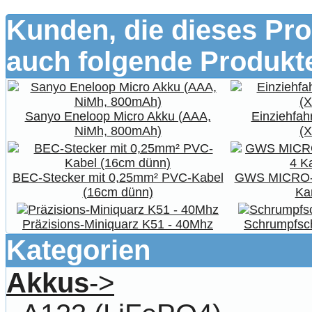
Kunden, die dieses Pro
auch folgende Produkte
Sanyo Eneloop Micro Akku (AAA,
Einziehfa
NiMh, 800mAh)
(
BEC-Stecker mit 0,25mm² PVC-Kabel
GWS MICRO-
(16cm dünn)
Ka
Präzisions-Miniquarz K51 - 40Mhz
Schrumpfsc
Kategorien
Akkus
->