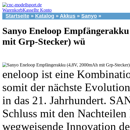
Warenkorb
Kasse
Ihr Konto
Startseite
»
Katalog
»
Akkus
»
Sanyo
»
Sanyo Eneloop Empfängerakku
mit Grp-Stecker) wü
eneloop ist eine Kombinati
somit der nächste Evolution
in das 21. Jahrhundert. SA
Schluss mit den Nachteilen
wegweisende Innovation der