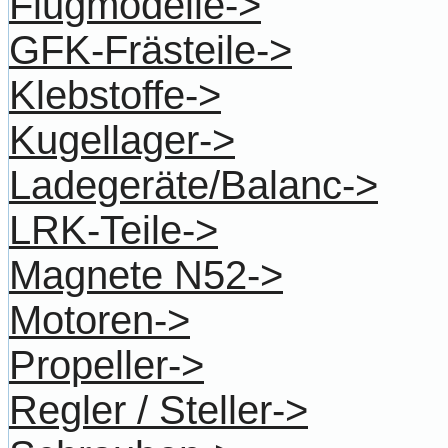
Flugmodelle->
GFK-Frästeile->
Klebstoffe->
Kugellager->
Ladegeräte/Balanc->
LRK-Teile->
Magnete N52->
Motoren->
Propeller->
Regler / Steller->