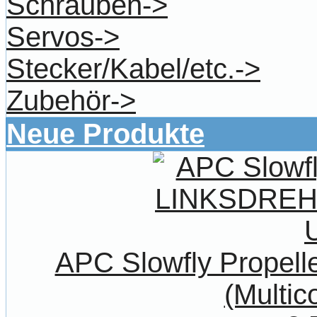
Schrauben->
Servos->
Stecker/Kabel/etc.->
Zubehör->
Neue Produkte
APC Slowfly Prope
(Multic