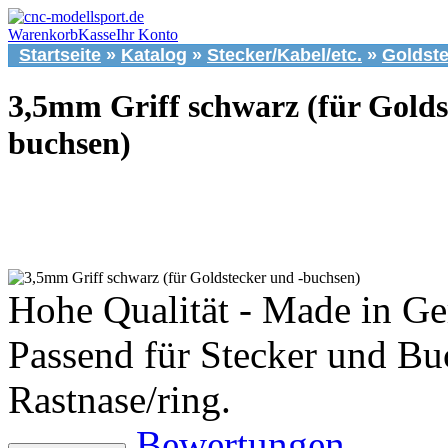
Warenkorb
Kasse
Ihr Konto
Startseite
»
Katalog
»
Stecker/Kabel/etc.
»
Goldst
3,5mm Griff schwarz (für Golds
buchsen)
Hohe Qualität - Made in G
Passend für Stecker und Bu
Rastnase/ring.
Bewertungen