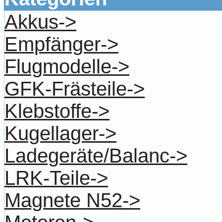
Akkus->
Empfänger->
Flugmodelle->
GFK-Frästeile->
Klebstoffe->
Kugellager->
Ladegeräte/Balanc->
LRK-Teile->
Magnete N52->