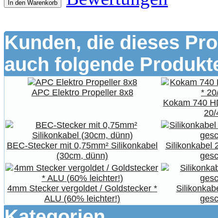
In den Warenkorb
Kunden, die dieses Pro
auch folgende Produkte
APC Elektro Propeller 8x8
Kokam 740 HD
20/
BEC-Stecker mit 0,75mm² Silikonkabel
Silikonkabel 
(30cm, dünn)
gesc
4mm Stecker vergoldet / Goldstecker *
Silikonkab
ALU (60% leichter!)
gesc
Kategorien