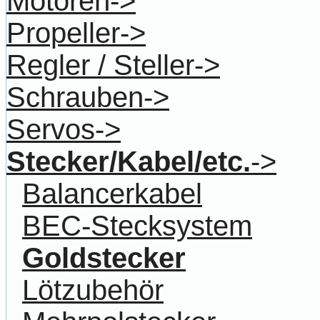
Motoren->
Propeller->
Regler / Steller->
Schrauben->
Servos->
Stecker/Kabel/etc.
->
Balancerkabel
BEC-Stecksystem
Goldstecker
Lötzubehör