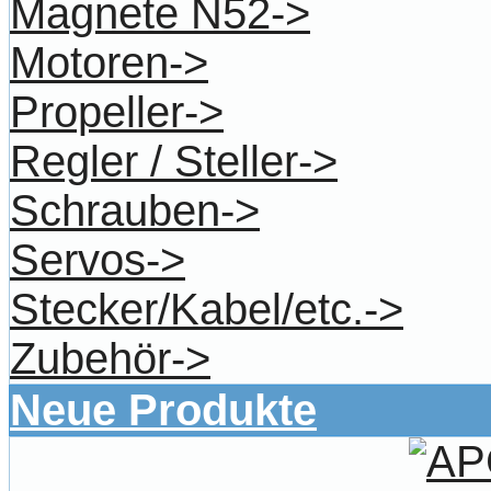
Magnete N52->
Motoren->
Propeller->
Regler / Steller->
Schrauben->
Servos->
Stecker/Kabel/etc.->
Zubehör->
Neue Produkte