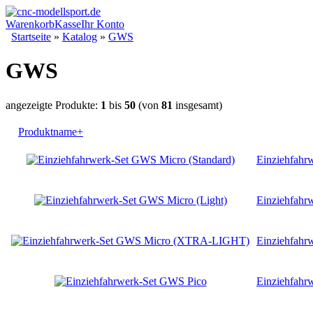
Warenkorb
Kasse
Ihr Konto
Startseite
»
Katalog
»
GWS
GWS
angezeigte Produkte:
1
bis
50
(von
81
insgesamt)
Produktname+
Einziehfahr
Einziehfahr
Einziehfah
Einziehfahr