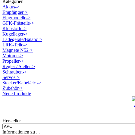
Kategorien
Akkus->
Empfänger->
Flugmodelle->
GFK-Frästeile->
Klebstoffe->
Kugellager->
Ladegeräte/Balanc->
LRK-Teile->
Magnete N52->
Motoren->
Propeller->
Regler / Steller->
Schrauben->
Servos->
Stecker/Kabel/etc.->
Zubehör->
Neue Produkte
Hersteller
Informationen zu ...