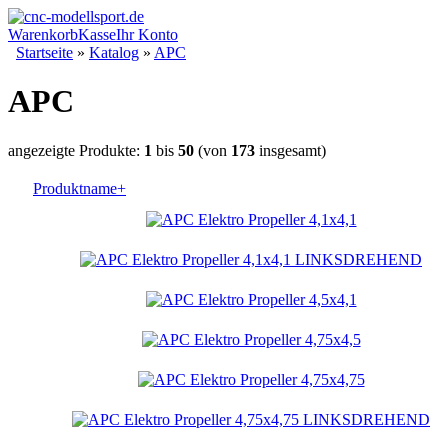
Warenkorb
Kasse
Ihr Konto
Startseite
»
Katalog
»
APC
APC
angezeigte Produkte:
1
bis
50
(von
173
insgesamt)
Produktname+