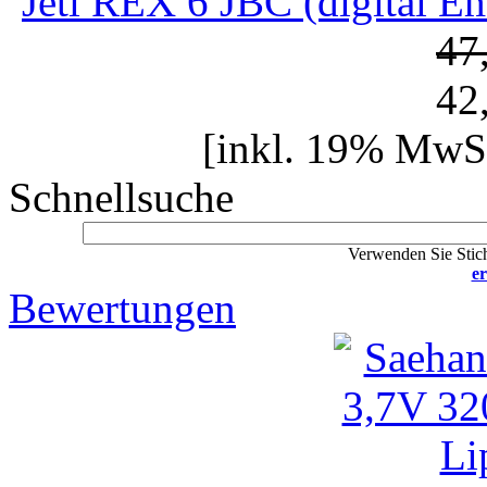
Jeti REX 6 JBC (digital E
47
42
[inkl. 19% MwSt
Schnellsuche
Verwenden Sie Stich
er
Bewertungen