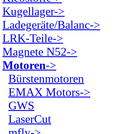
Kugellager->
Ladegeräte/Balanc->
LRK-Teile->
Magnete N52->
Motoren
->
Bürstenmotoren
EMAX Motors->
GWS
LaserCut
mfly->