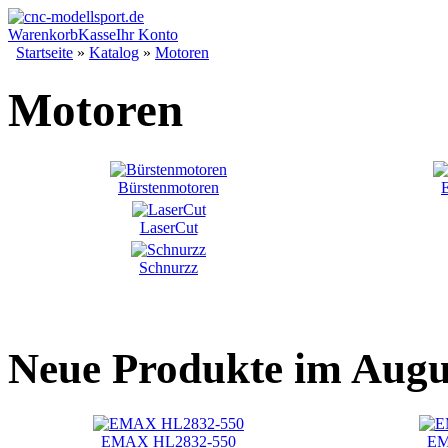
Warenkorb
Kasse
Ihr Konto
Startseite
»
Katalog
»
Motoren
Motoren
Bürstenmotoren
LaserCut
Schnurzz
Neue Produkte im Augu
EMAX HL2832-550
EM