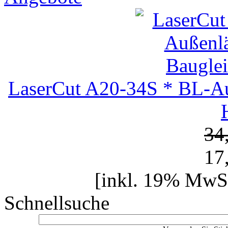
LaserCut A20-34S * BL-Au
34
17
[inkl. 19% MwSt
Schnellsuche