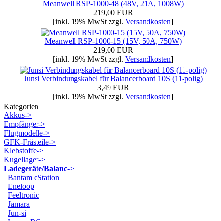
Meanwell RSP-1000-48 (48V, 21A, 1008W)
219,00 EUR
[inkl. 19% MwSt zzgl.
Versandkosten
]
Meanwell RSP-1000-15 (15V, 50A, 750W)
219,00 EUR
[inkl. 19% MwSt zzgl.
Versandkosten
]
Junsi Verbindungskabel für Balancerboard 10S (11-polig)
3,49 EUR
[inkl. 19% MwSt zzgl.
Versandkosten
]
Kategorien
Akkus->
Empfänger->
Flugmodelle->
GFK-Frästeile->
Klebstoffe->
Kugellager->
Ladegeräte/Balanc
->
Bantam eStation
Eneloop
Feeltronic
Jamara
Jun-si