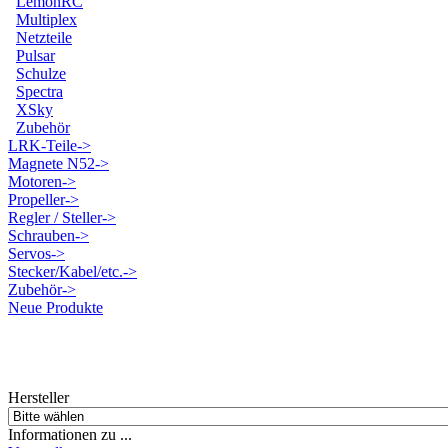
LemonRC
Multiplex
Netzteile
Pulsar
Schulze
Spectra
XSky
Zubehör
LRK-Teile->
Magnete N52->
Motoren->
Propeller->
Regler / Steller->
Schrauben->
Servos->
Stecker/Kabel/etc.->
Zubehör->
Neue Produkte
Hersteller
Informationen zu ...