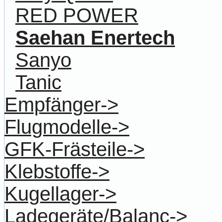
RED POWER
Saehan Enertech
Sanyo
Tanic
Empfänger->
Flugmodelle->
GFK-Frästeile->
Klebstoffe->
Kugellager->
Ladegeräte/Balanc->