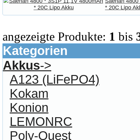
Saehan 4800
* 20C Lipo Ak
angezeigte Produkte:
1
bis
Kategorien
Akkus
->
A123 (LiFePO4)
Kokam
Konion
LEMONRC
Poly-Quest