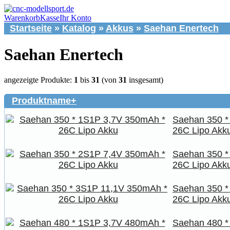
Warenkorb
Kasse
Ihr Konto
Startseite
»
Katalog
»
Akkus
»
Saehan Enertech
Saehan Enertech
angezeigte Produkte:
1
bis
31
(von
31
insgesamt)
Produktname+
Saehan 350 *
26C Lipo Akk
Saehan 350 *
26C Lipo Akk
Saehan 350 *
26C Lipo Akk
Saehan 480 *