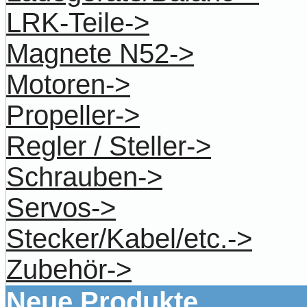
LRK-Teile->
Magnete N52->
Motoren->
Propeller->
Regler / Steller->
Schrauben->
Servos->
Stecker/Kabel/etc.->
Zubehör->
Neue Produkte