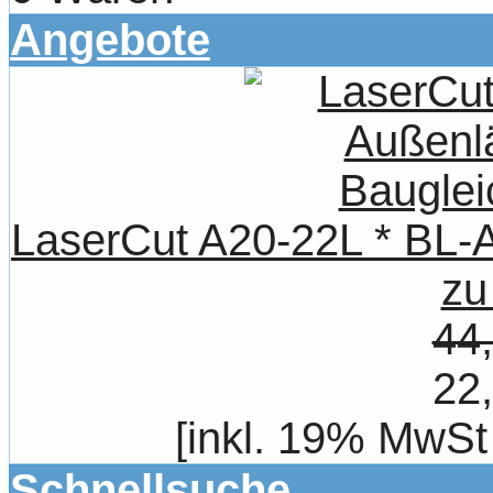
Angebote
LaserCut A20-22L * BL-A
zu
44
22
[inkl. 19% MwSt
Schnellsuche