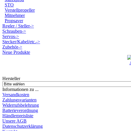
STO
Verstellpropeller
Mitnehmer
Propsaver
Regler / Steller->
Schrauben->
Servos->
Stecker/Kabel/etc.->
Zubehör->
Neue Produkte
Hersteller
Informationen zu ...
Versandkosten
Zahlungsvarianten
Widerrufsbelehrung
Batterieverordnung
Händlerpreisliste
Unsere AGB
Datenschutzerklärung