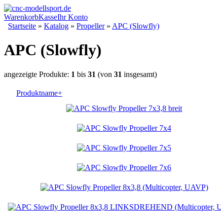
Warenkorb
Kasse
Ihr Konto
Startseite
»
Katalog
»
Propeller
»
APC (Slowfly)
APC (Slowfly)
angezeigte Produkte:
1
bis
31
(von
31
insgesamt)
Produktname+