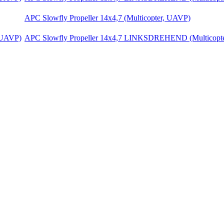
APC Slowfly Propeller 14x4,7 (Multicopter, UAVP)
APC Slowfly Propeller 14x4,7 LINKSDREHEND (Multicopt