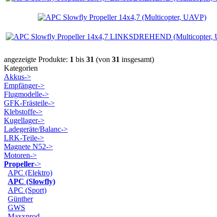
angezeigte Produkte:
1
bis
31
(von
31
insgesamt)
Kategorien
Akkus->
Empfänger->
Flugmodelle->
GFK-Frästeile->
Klebstoffe->
Kugellager->
Ladegeräte/Balanc->
LRK-Teile->
Magnete N52->
Motoren->
Propeller
->
APC (Elektro)
APC (Slowfly)
APC (Sport)
Günther
GWS
Maxxprod