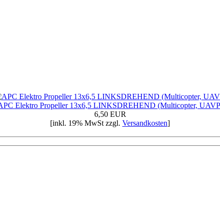
APC Elektro Propeller 13x6,5 LINKSDREHEND (Multicopter, UAVP
6,50 EUR
[inkl. 19% MwSt zzgl.
Versandkosten
]