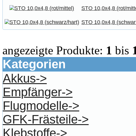
STO 10,0x4,8 (rot/mitt
STO 10,0x4,8 (schwarz
angezeigte Produkte:
1
bis
Kategorien
Akkus->
Empfänger->
Flugmodelle->
GFK-Frästeile->
Klebstoffe->