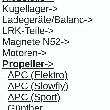
Kugellager->
Ladegeräte/Balanc->
LRK-Teile->
Magnete N52->
Motoren->
Propeller
->
APC (Elektro)
APC (Slowfly)
APC (Sport)
Günther