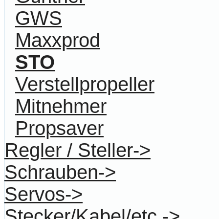
GWS
Maxxprod
STO
Verstellpropeller
Mitnehmer
Propsaver
Regler / Steller->
Schrauben->
Servos->
Stecker/Kabel/etc.->