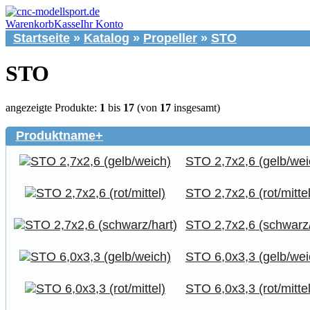
Warenkorb
Kasse
Ihr Konto
Startseite
»
Katalog
»
Propeller
»
STO
STO
angezeigte Produkte:
1
bis
17
(von
17
insgesamt)
Produktname+
STO 2,7x2,6 (gelb/wei
STO 2,7x2,6 (rot/mittel
STO 2,7x2,6 (schwarz/
STO 6,0x3,3 (gelb/wei
STO 6,0x3,3 (rot/mittel