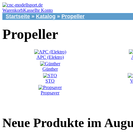
Warenkorb
Kasse
Ihr Konto
Startseite
»
Katalog
»
Propeller
Propeller
APC (Elektro)
Günther
STO
V
Propsaver
Neue Produkte im Augu