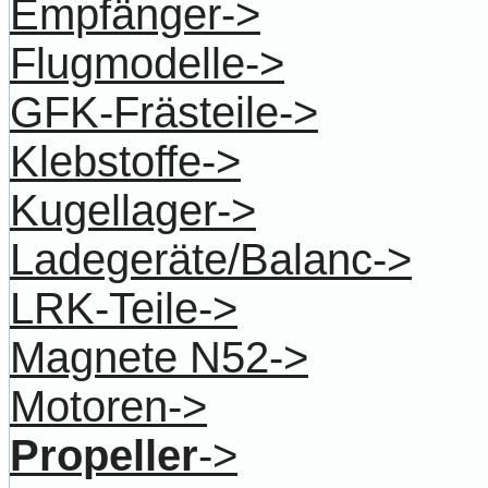
Empfänger->
Flugmodelle->
GFK-Frästeile->
Klebstoffe->
Kugellager->
Ladegeräte/Balanc->
LRK-Teile->
Magnete N52->
Motoren->
Propeller
->