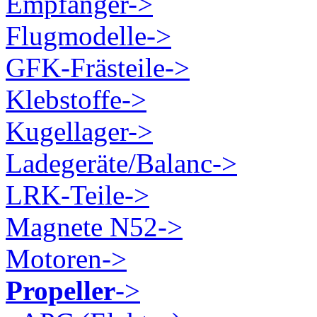
Empfänger->
Flugmodelle->
GFK-Frästeile->
Klebstoffe->
Kugellager->
Ladegeräte/Balanc->
LRK-Teile->
Magnete N52->
Motoren->
Propeller
->