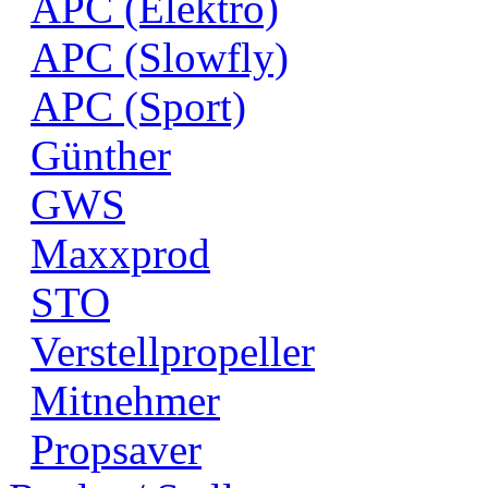
APC (Elektro)
APC (Slowfly)
APC (Sport)
Günther
GWS
Maxxprod
STO
Verstellpropeller
Mitnehmer
Propsaver