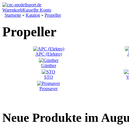
Warenkorb
Kasse
Ihr Konto
Startseite
»
Katalog
»
Propeller
Propeller
APC (Elektro)
Günther
STO
V
Propsaver
Neue Produkte im Augu