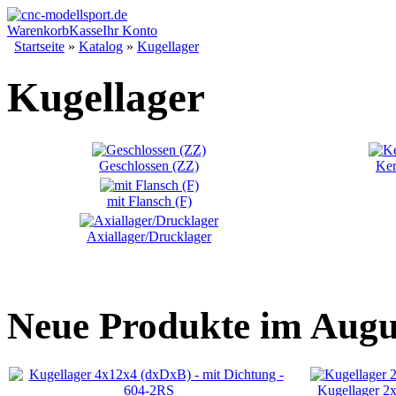
Warenkorb
Kasse
Ihr Konto
Startseite
»
Katalog
»
Kugellager
Kugellager
Geschlossen (ZZ)
Ker
mit Flansch (F)
Axiallager/Drucklager
Neue Produkte im Augu
Kugellager 