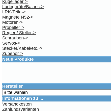
Kugellager->
Ladegeräte/Balanc->
LRK-Teile->
Magnete N52->
Motoren->
Propeller->
Regler / Steller->
Schrauben->
Servos->
Stecker/Kabel/etc.->
Zubehör->
Neue Produkte
Hersteller
Informationen zu ...
Versandkosten
Zahlungsvarianten