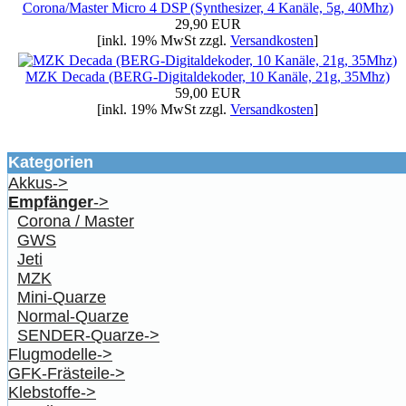
Corona/Master Micro 4 DSP (Synthesizer, 4 Kanäle, 5g, 40Mhz)
29,90 EUR
[inkl. 19% MwSt zzgl.
Versandkosten
]
MZK Decada (BERG-Digitaldekoder, 10 Kanäle, 21g, 35Mhz)
59,00 EUR
[inkl. 19% MwSt zzgl.
Versandkosten
]
Kategorien
Akkus->
Empfänger
->
Corona / Master
GWS
Jeti
MZK
Mini-Quarze
Normal-Quarze
SENDER-Quarze->
Flugmodelle->
GFK-Frästeile->
Klebstoffe->