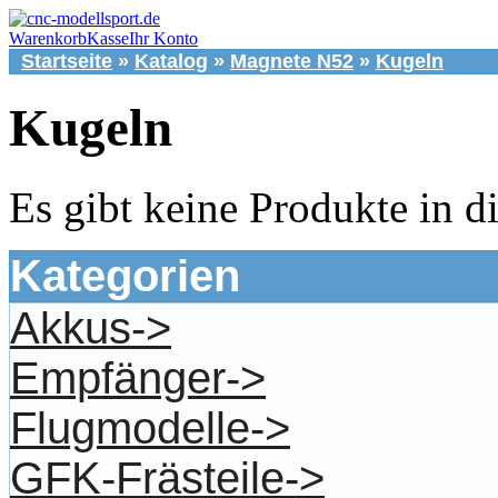
Warenkorb
Kasse
Ihr Konto
Startseite
»
Katalog
»
Magnete N52
»
Kugeln
Kugeln
Es gibt keine Produkte in d
Kategorien
Akkus->
Empfänger->
Flugmodelle->
GFK-Frästeile->