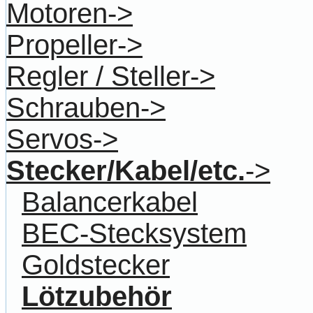
Motoren->
Propeller->
Regler / Steller->
Schrauben->
Servos->
Stecker/Kabel/etc.
->
Balancerkabel
BEC-Stecksystem
Goldstecker
Lötzubehör