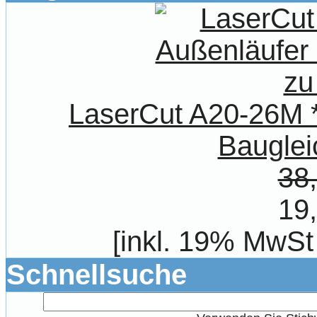
LaserCut A20-26M *
Bauglei
38
19
[inkl. 19% MwSt
Schnellsuche