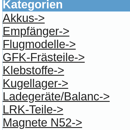
Kategorien
Akkus->
Empfänger->
Flugmodelle->
GFK-Frästeile->
Klebstoffe->
Kugellager->
Ladegeräte/Balanc->
LRK-Teile->
Magnete N52->