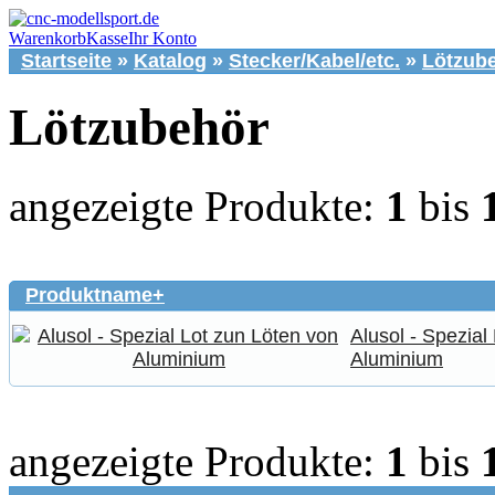
Warenkorb
Kasse
Ihr Konto
Startseite
»
Katalog
»
Stecker/Kabel/etc.
»
Lötzub
Lötzubehör
angezeigte Produkte:
1
bis
Produktname+
Alusol - Spezial
Aluminium
angezeigte Produkte:
1
bis