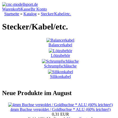
Warenkorb
Kasse
Ihr Konto
Startseite
»
Katalog
»
Stecker/Kabel/etc.
Stecker/Kabel/etc.
Balancerkabel
Lötzubehör
Schrumpfschläuche
Silikonkabel
Neue Produkte im August
4mm Buchse vergoldet / Goldbuchse * ALU (60% leichter!)
0,31 EUR