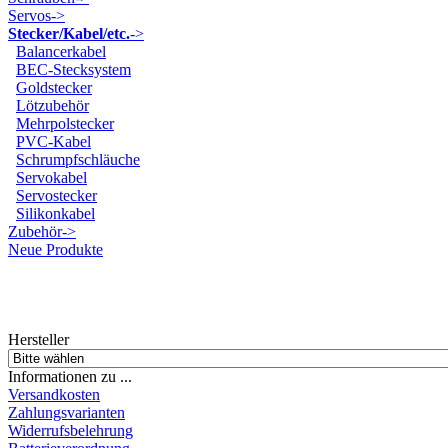
Servos->
Stecker/Kabel/etc.
->
Balancerkabel
BEC-Stecksystem
Goldstecker
Lötzubehör
Mehrpolstecker
PVC-Kabel
Schrumpfschläuche
Servokabel
Servostecker
Silikonkabel
Zubehör->
Neue Produkte
Hersteller
Informationen zu ...
Versandkosten
Zahlungsvarianten
Widerrufsbelehrung