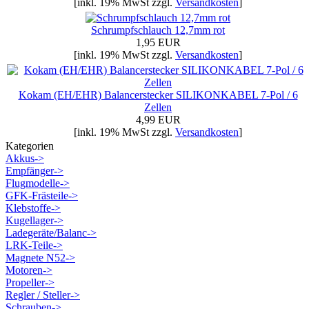
[inkl. 19% MwSt zzgl.
Versandkosten
]
Schrumpfschlauch 12,7mm rot
1,95 EUR
[inkl. 19% MwSt zzgl.
Versandkosten
]
Kokam (EH/EHR) Balancerstecker SILIKONKABEL 7-Pol / 6
Zellen
4,99 EUR
[inkl. 19% MwSt zzgl.
Versandkosten
]
Kategorien
Akkus->
Empfänger->
Flugmodelle->
GFK-Frästeile->
Klebstoffe->
Kugellager->
Ladegeräte/Balanc->
LRK-Teile->
Magnete N52->
Motoren->
Propeller->
Regler / Steller->
Schrauben->