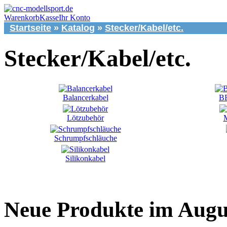
Warenkorb
Kasse
Ihr Konto
Startseite
»
Katalog
»
Stecker/Kabel/etc.
Stecker/Kabel/etc.
Balancerkabel
BE
Lötzubehör
M
Schrumpfschläuche
Silikonkabel
Neue Produkte im Augu