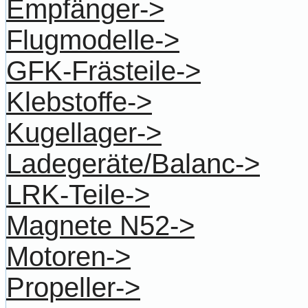
Empfänger->
Flugmodelle->
GFK-Frästeile->
Klebstoffe->
Kugellager->
Ladegeräte/Balanc->
LRK-Teile->
Magnete N52->
Motoren->
Propeller->