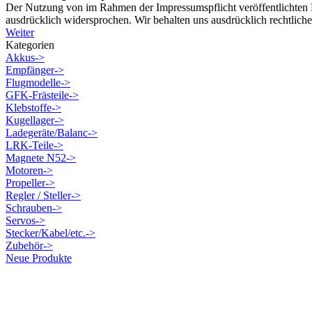
Der Nutzung von im Rahmen der Impressumspflicht veröffentlichten K
ausdrücklich widersprochen. Wir behalten uns ausdrücklich rechtlich
Weiter
Kategorien
Akkus->
Empfänger->
Flugmodelle->
GFK-Frästeile->
Klebstoffe->
Kugellager->
Ladegeräte/Balanc->
LRK-Teile->
Magnete N52->
Motoren->
Propeller->
Regler / Steller->
Schrauben->
Servos->
Stecker/Kabel/etc.->
Zubehör->
Neue Produkte