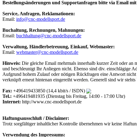
Bestellungsänderungen und Supportanfragen bitte via Email 
Service, Anfragen, Reklamationen:
Email:
info@cnc-modellsport.de
Buchaltung, Rechnungen, Mahnungen:
Email:
buchhaltung@cnc-modellsport.de
Verwaltung, Händlerbetreuung, Einkauf, Webmaster:
Email:
webmaster@cnc-modellsport.de
Hinweis:
Die gleiche Email mehrmals innerhalb kurzer Zeit oder an 
und beschleunigt Ihr Anliegen nicht. Ebenso sind div. einschlägige 
Aufgrund hohem Zulauf oder nötigen Rückfragen eine Antwort nicht so
verknüpft erneut hintenan eingereiht werden. Generell sind wir steh
Fax:
+496419433850 (14,4 kbit/s / ISDN)
Tel.:
+496419481935 (Dienstag bis Freitag, 14:00 - 17:00 Uhr)
Internet:
http://www.cnc-modellsport.de
Haftungsausschluß / Disclaimer:
Trotz sorgfältiger inhaltlicher Kontrolle übernehmen wir keine Haftung
Verwendung des Impressums: