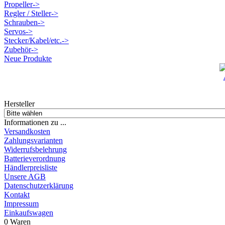
Propeller->
Regler / Steller->
Schrauben->
Servos->
Stecker/Kabel/etc.->
Zubehör->
Neue Produkte
Hersteller
Informationen zu ...
Versandkosten
Zahlungsvarianten
Widerrufsbelehrung
Batterieverordnung
Händlerpreisliste
Unsere AGB
Datenschutzerklärung
Kontakt
Impressum
Einkaufswagen
0 Waren