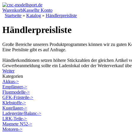
Warenkorb
Kasse
Ihr Konto
Startseite
»
Katalog
»
Händlerpreisliste
Händlerpreisliste
Große Bereiche unserers Produktprogrammes können wir zu guten Ko
Eine Preisliste gibt es auf Anfrage.
Händlerkonditionen setzen höhere Stückzahlen der gleichen Artikel v
Gewerbeanmeldung sollte ein Ladenlokal oder der Weiterverkauf üb
Weiter
Kategorien
Akkus->
Empfänger->
Flugmodelle->
GFK-Frästeile->
Klebstoffe->
Kugellager->
Ladegeräte/Balanc->
LRK-Teile->
Magnete N52->
Motoren->