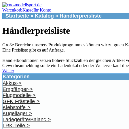
Warenkorb
Kasse
Ihr Konto
Startseite
»
Katalog
»
Händlerpreisliste
Händlerpreisliste
Große Bereiche unserers Produktprogrammes können wir zu guten Ko
Eine Preisliste gibt es auf Anfrage.
Händlerkonditionen setzen höhere Stückzahlen der gleichen Artikel v
Gewerbeanmeldung sollte ein Ladenlokal oder der Weiterverkauf üb
Weiter
Kategorien
Akkus->
Empfänger->
Flugmodelle->
GFK-Frästeile->
Klebstoffe->
Kugellager->
Ladegeräte/Balanc->
LRK-Teile->