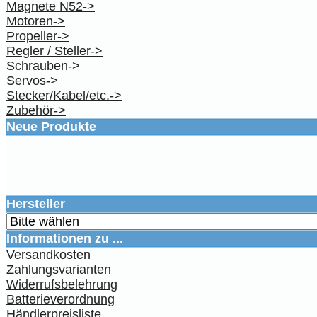
Magnete N52->
Motoren->
Propeller->
Regler / Steller->
Schrauben->
Servos->
Stecker/Kabel/etc.->
Zubehör->
Neue Produkte
Hersteller
Informationen zu ...
Versandkosten
Zahlungsvarianten
Widerrufsbelehrung
Batterieverordnung
Händlerpreisliste