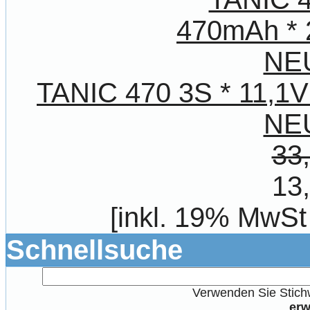
TANIC 470 3S * 11,1V
NE
33
13
[inkl. 19% MwSt
Schnellsuche
Verwenden Sie Stichw
erw