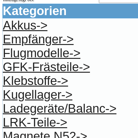
Kategorien
Akkus->
Empfänger->
Flugmodelle->
GFK-Frästeile->
Klebstoffe->
Kugellager->
Ladegeräte/Balanc->
LRK-Teile->
Magnete N52->