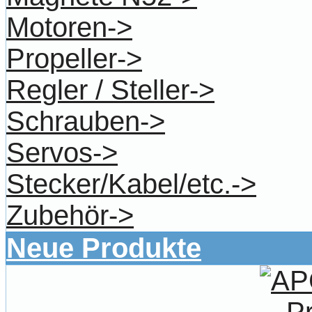
Motoren->
Propeller->
Regler / Steller->
Schrauben->
Servos->
Stecker/Kabel/etc.->
Zubehör->
Neue Produkte